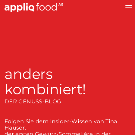
To
na
anders
kombiniert!
DER GENUSS-BLOG
Folgen Sie dem Insider-Wissen von Tina
Hauser,
der ersten Gewürz-Sommelière in der