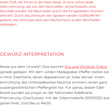
Jeder Duft, der Ihnen in die Nase steigt, ist eine orthonasale
Wahrnehmung, die von den Riechzellen «entschlüsselt» wird.
Ebenfalls werden die Riechzellen durch die frei gesetzten Aromen
aktiviert. Durch das Zerkauen der Speisen werden Duftstoffe frei
gesetzt, die retronasal über den Rachenraum zu den Riechzellen
aufsteigen.
GEWÜRZ-INTERPRETATION
Rares aus dem Urwald? Dies kommt
Eva und Christian Orator
gerade gelegen. Mit dem wilden Madagaskar-Pfeffer stellen sie
in Ihrer Destillerie, deren Apparaturen an Jules Vernes’ Innen­
einrichtung des Untersee­bootes Nautilus erinnern, einen ganz
ausser­gewöhnlichen Pfeffer­geist her. Für genau diesen Edel­
brand wurden sie jüngst an der Nationalen Edelbrand-
Prämierung «DistiSuisse» mit der Silber­medaille 2019/2020 aus­
gezeichnet. Und das zu Recht.