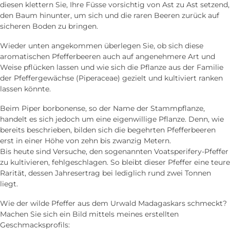
diesen klettern Sie, Ihre Füsse vor­sichtig von Ast zu Ast setzend,
den Baum hinunter, um sich und die raren Beeren zurück auf
sicheren Boden zu bringen.
Wieder unten an­gekommen über­legen Sie, ob sich diese
aromatischen Pfeffer­beeren auch auf an­genehmere Art und
Weise pflücken lassen und wie sich die Pflanze aus der Familie
der Pfeffer­gewächse (Piperaceae) gezielt und kultiviert ranken
lassen könnte.
Beim Piper borbonense, so der Name der Stamm­pflanze,
handelt es sich jedoch um eine eigen­willige Pflanze. Denn, wie
bereits beschrieben, bilden sich die be­gehrten Pfeffer­beeren
erst in einer Höhe von zehn bis zwanzig Metern.
Bis heute sind Versuche, den so­genannten Voatsperifery-Pfeffer
zu kultivieren, fehlgeschlagen. So bleibt dieser Pfeffer eine teure
Rarität, dessen Jahres­ertrag bei lediglich rund zwei Tonnen
liegt.
Wie der wilde Pfeffer aus dem Urwald Madagaskars schmeckt?
Machen Sie sich ein Bild mittels meines erstellten
Geschmacksprofils: