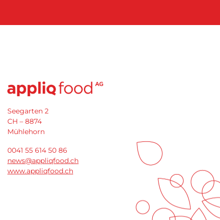
Seegarten 2
CH – 8874
Mühlehorn
0041 55 614 50 86
news@appliqfood.ch
www.appliqfood.ch