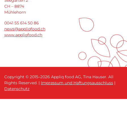
Seegarten 2
CH – 8874
Mühlehorn
0041 55 614 50 86
news@appliqfood.ch
www.appliqfood.ch
Copyright © 2015–
2026 Appliq food AG, Tina Hauser. All
Rights Reserved.
|
Impressum und Haftungsausschluss
|
Datenschutz