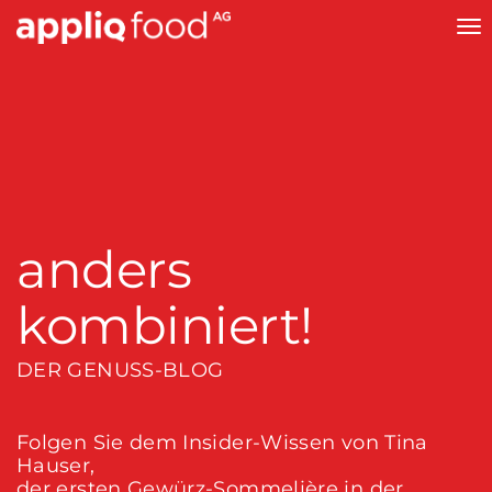
To
na
anders
kombiniert!
DER GENUSS-BLOG
Folgen Sie dem Insider-Wissen von Tina
Hauser,
der ersten Gewürz-Sommelière in der