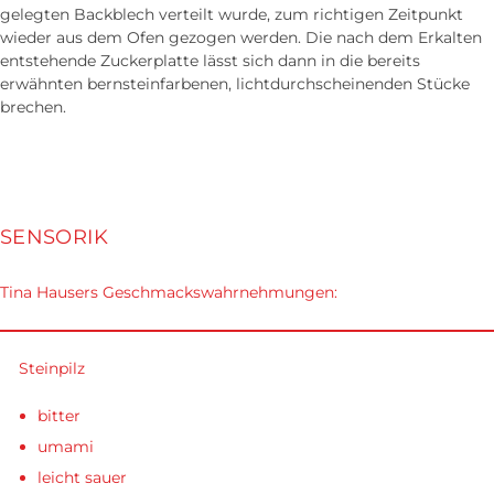
gelegten Back­blech ver­teilt wurde, zum richtigen Zeit­punkt
wieder aus dem Ofen gezogen werden. Die nach dem Er­kalten
ent­stehende Zucker­platte lässt sich dann in die bereits
erwähnten bernstein­farbenen, licht­durchscheinenden Stücke
brechen.
SENSORIK
Tina Hausers Geschmackswahrnehmungen:
Steinpilz
bitter
umami
leicht sauer