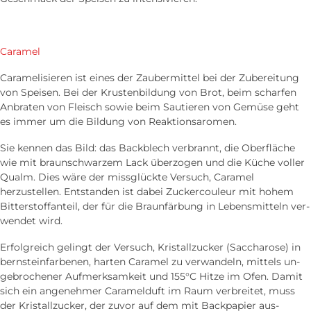
Caramel
Caramelisieren ist eines der Zauber­mittel bei der Zu­bereitung
von Speisen. Bei der Krusten­bildung von Brot, beim scharfen
An­braten von Fleisch sowie beim Sautieren von Gemüse geht
es immer um die Bildung von Reaktions­aromen.
Sie kennen das Bild: das Back­blech verbrannt, die Ober­fläche
wie mit braun­schwarzem Lack überzogen und die Küche voller
Qualm. Dies wäre der miss­glückte Versuch, Caramel
herzustellen. Ent­standen ist dabei Zucker­couleur mit hohem
Bitterstoff­anteil, der für die Braun­färbung in Lebens­mitteln ver­
wendet wird.
Erfolg­reich gelingt der Versuch, Kristall­zucker (Saccharose) in
bernstein­farbenen, harten Caramel zu verwandeln, mittels un­
gebrochener Aufmerksam­keit und 155°C Hitze im Ofen. Damit
sich ein angenehmer Caramel­duft im Raum ver­breitet, muss
der Kristall­zucker, der zuvor auf dem mit Back­papier aus­