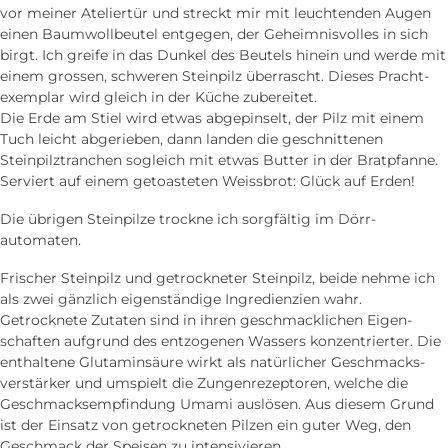
vor meiner Atelier­tür und streckt mir mit leuchtenden Augen
einen Baumwoll­beutel ent­gegen, der Geheimnis­volles in sich
birgt. Ich greife in das Dunkel des Beutels hinein und werde mit
einem grossen, schweren Stein­pilz überrascht. Dieses Pracht­
exemplar wird gleich in der Küche zubereitet.
Die Erde am Stiel wird etwas abgepinselt, der Pilz mit einem
Tuch leicht abgerieben, dann landen die geschnittenen
Steinpilz­tranchen sogleich mit etwas Butter in der Brat­pfanne.
Serviert auf einem getoasteten Weissbrot: Glück auf Erden!
Die übrigen Stein­pilze trockne ich sorgfältig im Dörr­
automaten.
Frischer Stein­pilz und getrockneter Stein­pilz, beide nehme ich
als zwei gänzlich eigen­ständige Ingredienzien wahr.
Getrocknete Zutaten sind in ihren geschmacklichen Eigen­
schaften auf­grund des ent­zogenen Wassers konzentrierter. Die
en­thaltene Glutamin­säure wirkt als natürlicher Geschmacks­
verstärker und um­spielt die Zungen­rezeptoren, welche die
Geschmacks­empfindung Umami auslösen. Aus diesem Grund
ist der Einsatz von getrockneten Pilzen ein guter Weg, den
Geschmack der Speisen zu intensivieren.